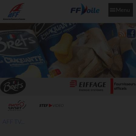
Menu
L'aff soutient les SNS253 et SNS604 qui veillent sur nous pour
que l'eau salée n'ait jamais le goût des larmes
AFF TV...