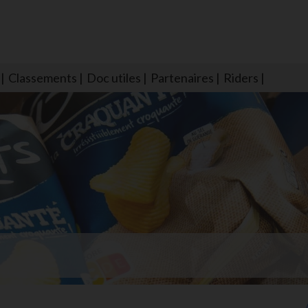
Classements
Doc utiles
Partenaires
Riders
NS604 qui veillent sur nous pour que l'eau salée n'ait jamais le goû
larmes