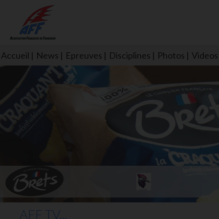
Accueil
News
Epreuves
Disciplines
Photos
Videos
L'aff soutient les SNS253 et S
AFF TV...