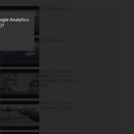
AFF Six-Fours J2
ogle Analytics.
s
)?
AFF Six-Fours J1
AFF 2011 Teaser
Etape 3- Six Fours
Classiques funboard
tour
AFF 2011 en Pays
Bigoudin - Le Film