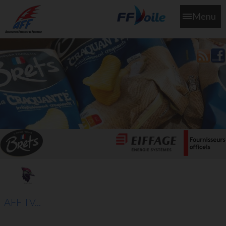
Menu
L'aff soutient les SNS253 et SNS604 qui veillent sur nous pour
que l'eau salée n'ait jamais le goût des larmes
AFF TV...