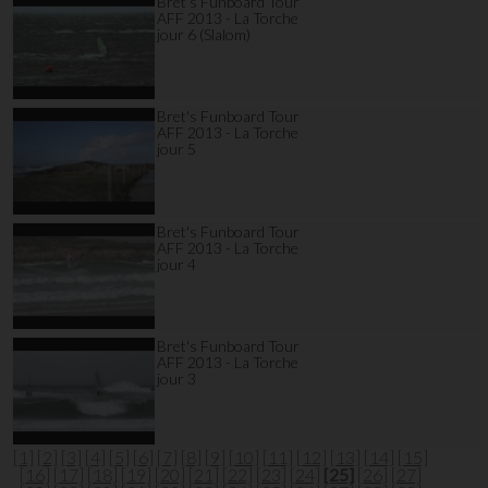
Bret's Funboard Tour
AFF 2013 - La Torche
jour 6 (Slalom)
Bret's Funboard Tour
AFF 2013 - La Torche
jour 5
Bret's Funboard Tour
AFF 2013 - La Torche
jour 4
Bret's Funboard Tour
AFF 2013 - La Torche
jour 3
[1]
[2]
[3]
[4]
[5]
[6]
[7]
[8]
[9]
[10]
[11]
[12]
[13]
[14]
[15]
[16]
[17]
[18]
[19]
[20]
[21]
[22]
[23]
[24]
[25]
[26]
[27]