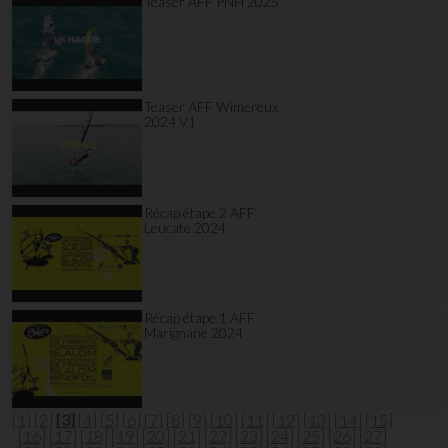
Teaser AFF PNH 2025
Teaser AFF Wimereux
2024 V1
Récap étape 2 AFF
Leucate 2024
Récap étape 1 AFF
Marignane 2024
[1]
[2]
[3]
[4]
[5]
[6]
[7]
[8]
[9]
[10]
[11]
[12]
[13]
[14]
[15]
[16]
[17]
[18]
[19]
[20]
[21]
[22]
[23]
[24]
[25]
[26]
[27]