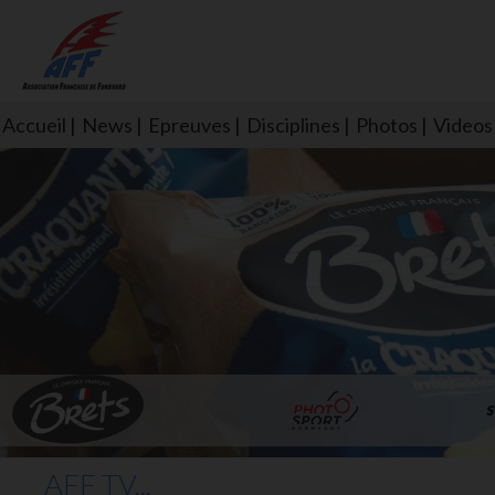
Accueil
News
Epreuves
Disciplines
Photos
Videos
L'aff soutient les SNS253 et S
AFF TV...