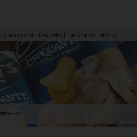
Classements
Doc utiles
Partenaires
Riders
NS604 qui veillent sur nous pour que l'eau salée n'ait jamais le goû
larmes