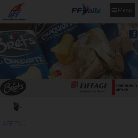
Menu
L'aff soutient les SNS253 et SNS604 qui veillent sur nous pour
que l'eau salée n'ait jamais le goût des larmes
AFF TV...