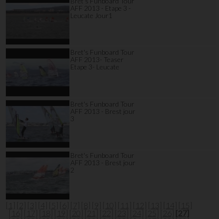
Bret's Funboard Tour
AFF 2013 - Etape 3 -
Leucate Jour1
Bret's Funboard Tour
AFF 2013- Teaser
Etape 3- Leucate
Bret's Funboard Tour
AFF 2013 - Brest jour
3
Bret's Funboard Tour
AFF 2013 - Brest jour
2
[1]
[2]
[3]
[4]
[5]
[6]
[7]
[8]
[9]
[10]
[11]
[12]
[13]
[14]
[15]
[16]
[17]
[18]
[19]
[20]
[21]
[22]
[23]
[24]
[25]
[26]
[27]