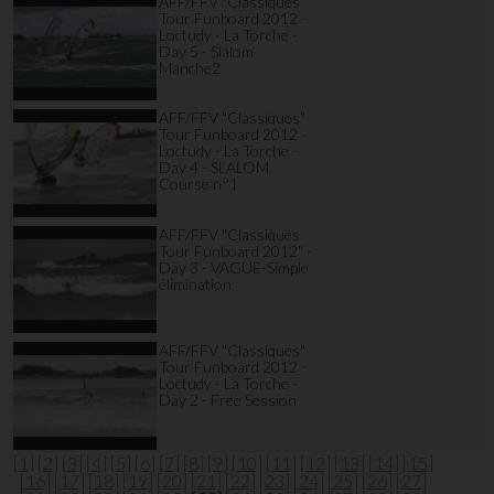
AFF/FFV "Classiques"
Tour Funboard 2012 -
Loctudy - La Torche -
Day 5 - Slalom
Manche2
AFF/FFV "Classiques"
Tour Funboard 2012 -
Loctudy - La Torche -
Day 4 - SLALOM
Course n°1
AFF/FFV "Classiques
Tour Funboard 2012" -
Day 3 - VAGUE-Simple
élimination
AFF/FFV "Classiques"
Tour Funboard 2012 -
Loctudy - La Torche -
Day 2 - Free Session
[1]
[2]
[3]
[4]
[5]
[6]
[7]
[8]
[9]
[10]
[11]
[12]
[13]
[14]
[15]
[16]
[17]
[18]
[19]
[20]
[21]
[22]
[23]
[24]
[25]
[26]
[27]