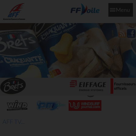
Menu
L'aff soutient les SNS253 et SNS604 qui veillent sur nous pour
que l'eau salée n'ait jamais le goût des larmes
AFF TV...