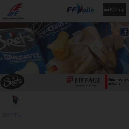
Menu
L'aff soutient les SNS253 et SNS604 qui veillent sur nous pour
que l'eau salée n'ait jamais le goût des larmes
AFF TV...