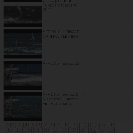
Classiques Tour
Funboard teaser AFF
2011
AFF 2010 la FINALE -
CARNAC - LE FILM
AFF 09 wimereux 02
AFF 09 wimereux 03_3
Manche#3 Hommes
Finale Gagnants
[1]
[2]
[3]
[4]
[5]
[6]
[7]
[8]
[9]
[10]
[11]
[12]
[13]
[14]
[15]
[16]
[17]
[18]
[19]
[20]
[21]
[22]
[23]
[24]
[25]
[26]
[27]