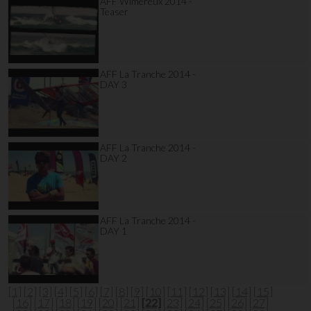
AFF Wimereux 2014 -
Teaser
AFF La Tranche 2014 -
DAY 3
AFF La Tranche 2014 -
DAY 2
AFF La Tranche 2014 -
DAY 1
[1]
[2]
[3]
[4]
[5]
[6]
[7]
[8]
[9]
[10]
[11]
[12]
[13]
[14]
[15]
[16]
[17]
[18]
[19]
[20]
[21]
[22]
[23]
[24]
[25]
[26]
[27]