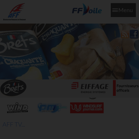
Menu
L'aff soutient les SNS253 et SNS604 qui veillent sur nous pour
que l'eau salée n'ait jamais le goût des larmes
AFF TV...