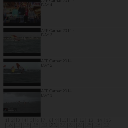
AFF Carnac 2014 -
DAY 4
AFF Carnac 2014 -
DAY 3
AFF Carnac 2014 -
DAY 2
AFF Carnac 2014 -
DAY 1
[1]
[2]
[3]
[4]
[5]
[6]
[7]
[8]
[9]
[10]
[11]
[12]
[13]
[14]
[15]
[16]
[17]
[18]
[19]
[20]
[21]
[22]
[23]
[24]
[25]
[26]
[27]