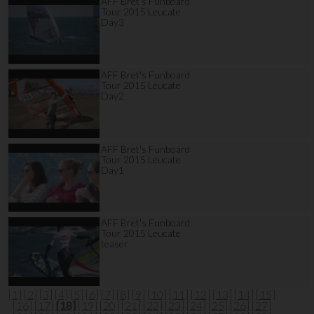
AFF Bret's Funboard
Tour 2015 Leucate
Day3
AFF Bret's Funboard
Tour 2015 Leucate
Day2
AFF Bret's Funboard
Tour 2015 Leucate
Day1
AFF Bret's Funboard
Tour 2015 Leucate
teaser
[1]
[2]
[3]
[4]
[5]
[6]
[7]
[8]
[9]
[10]
[11]
[12]
[13]
[14]
[15]
[16]
[17]
[18]
[19]
[20]
[21]
[22]
[23]
[24]
[25]
[26]
[27]