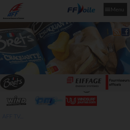
Menu
L'aff soutient les SNS253 et SNS604 qui veillent sur nous pour
que l'eau salée n'ait jamais le goût des larmes
AFF TV...