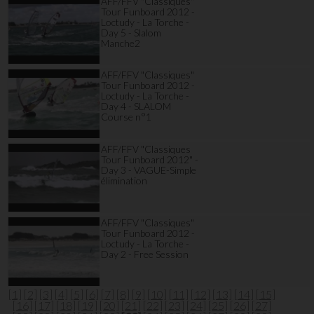
AFF/FFV "Classiques"
Tour Funboard 2012 -
Loctudy - La Torche -
Day 5 - Slalom
Manche2
AFF/FFV "Classiques"
Tour Funboard 2012 -
Loctudy - La Torche -
Day 4 - SLALOM
Course n°1
AFF/FFV "Classiques
Tour Funboard 2012" -
Day 3 - VAGUE-Simple
élimination
AFF/FFV "Classiques"
Tour Funboard 2012 -
Loctudy - La Torche -
Day 2 - Free Session
[1]
[2]
[3]
[4]
[5]
[6]
[7]
[8]
[9]
[10]
[11]
[12]
[13]
[14]
[15]
[16]
[17]
[18]
[19]
[20]
[21]
[22]
[23]
[24]
[25]
[26]
[27]