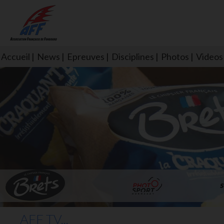
Accueil
News
Epreuves
Disciplines
Photos
Videos
L'aff soutient les SNS253 et S
AFF TV...