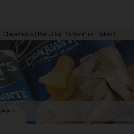
Classements
Doc utiles
Partenaires
Riders
NS604 qui veillent sur nous pour que l'eau salée n'ait jamais le goû
larmes