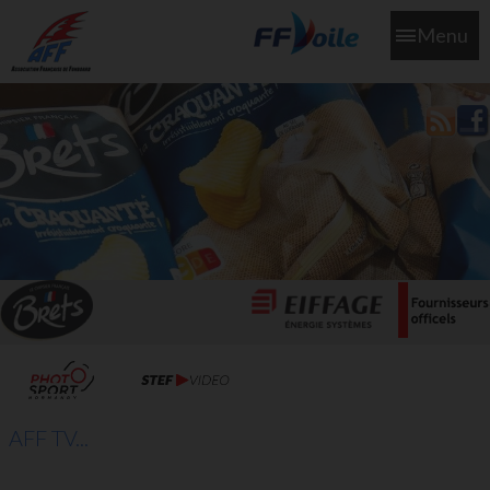
Menu
L'aff soutient les SNS253 et SNS604 qui veillent sur nous pour
que l'eau salée n'ait jamais le goût des larmes
AFF TV...