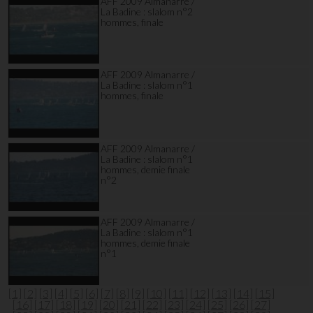
AFF 2009 Almanarre /
La Badine : slalom n°2
hommes, finale
AFF 2009 Almanarre /
La Badine : slalom n°1
hommes, finale
AFF 2009 Almanarre /
La Badine : slalom n°1
hommes, demie finale
n°2
AFF 2009 Almanarre /
La Badine : slalom n°1
hommes, demie finale
n°1
[1]
[2]
[3]
[4]
[5]
[6]
[7]
[8]
[9]
[10]
[11]
[12]
[13]
[14]
[15]
[16]
[17]
[18]
[19]
[20]
[21]
[22]
[23]
[24]
[25]
[26]
[27]