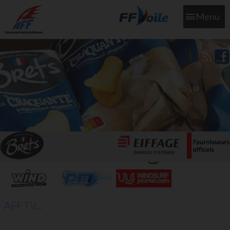
Menu
L'aff soutient les SNS253 et SNS604 qui veillent sur nous pour
que l'eau salée n'ait jamais le goût des larmes
AFF TV...