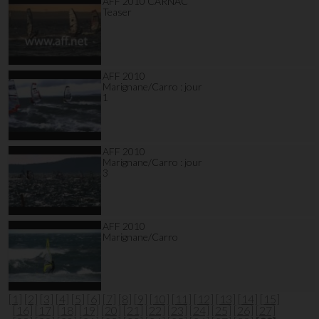
AFF 2010 CARNAC
Teaser
AFF 2010
Marignane/Carro : jour
1
AFF 2010
Marignane/Carro : jour
3
AFF 2010
Marignane/Carro
[1]
[2]
[3]
[4]
[5]
[6]
[7]
[8]
[9]
[10]
[11]
[12]
[13]
[14]
[15]
[16]
[17]
[18]
[19]
[20]
[21]
[22]
[23]
[24]
[25]
[26]
[27]