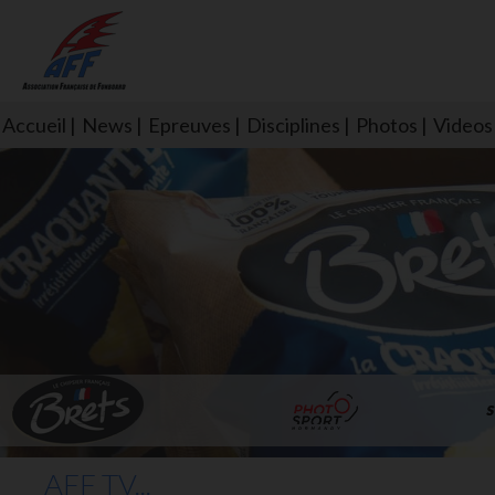
Accueil
News
Epreuves
Disciplines
Photos
Videos
L'aff soutient les SNS253 et S
AFF TV...