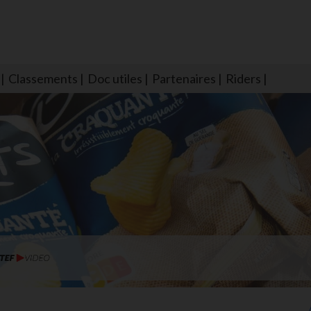
Classements
Doc utiles
Partenaires
Riders
NS604 qui veillent sur nous pour que l'eau salée n'ait jamais le goû
larmes