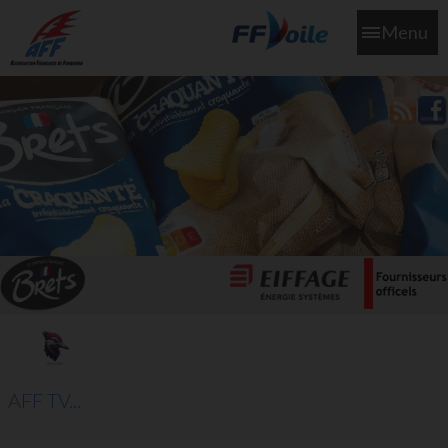
Menu
L'aff soutient les SNS253 et SNS604 qui veillent sur nous pour
que l'eau salée n'ait jamais le goût des larmes
AFF TV...