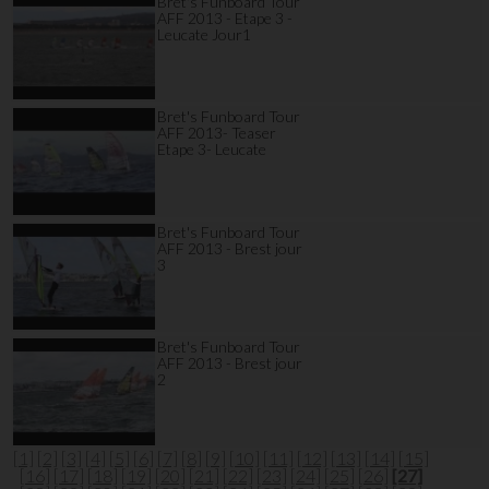
Bret's Funboard Tour
AFF 2013 - Etape 3 -
Leucate Jour1
Bret's Funboard Tour
AFF 2013- Teaser
Etape 3- Leucate
Bret's Funboard Tour
AFF 2013 - Brest jour
3
Bret's Funboard Tour
AFF 2013 - Brest jour
2
[1]
[2]
[3]
[4]
[5]
[6]
[7]
[8]
[9]
[10]
[11]
[12]
[13]
[14]
[15]
[16]
[17]
[18]
[19]
[20]
[21]
[22]
[23]
[24]
[25]
[26]
[27]