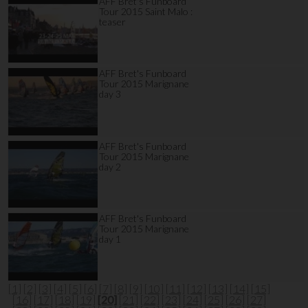
AFF Bret's Funboard
Tour 2015 Saint Malo :
teaser
AFF Bret's Funboard
Tour 2015 Marignane
day 3
AFF Bret's Funboard
Tour 2015 Marignane
day 2
AFF Bret's Funboard
Tour 2015 Marignane
day 1
[1]
[2]
[3]
[4]
[5]
[6]
[7]
[8]
[9]
[10]
[11]
[12]
[13]
[14]
[15]
[16]
[17]
[18]
[19]
[20]
[21]
[22]
[23]
[24]
[25]
[26]
[27]