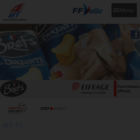
Menu
L'aff soutient les SNS253 et SNS604 qui veillent sur nous pour
que l'eau salée n'ait jamais le goût des larmes
AFF TV...