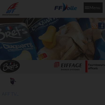
Menu
L'aff soutient les SNS253 et SNS604 qui veillent sur nous pour
que l'eau salée n'ait jamais le goût des larmes
AFF TV...