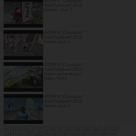
AFF/FFV "Classiques"
Tour Funboard 2012
Hyères - Jour 5
AFF/FFV "Classiques"
Tour Funboard 2012 -
Hyeres Jour 4
AFF/FFV "Classiques"
Tour Funboard 2012 -
Hyeres presentation
Riders Part1
AFF/FFV "Classiques"
Tour Funboard 2012 -
Hyeres Jour 3
[1]
[2]
[3]
[4]
[5]
[6]
[7]
[8]
[9]
[10]
[11]
[12]
[13]
[14]
[15]
[16]
[17]
[18]
[19]
[20]
[21]
[22]
[23]
[24]
[25]
[26]
[27]