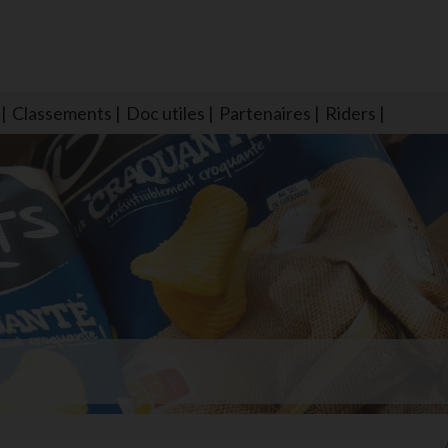
Classements
Doc utiles
Partenaires
Riders
NS604 qui veillent sur nous pour que l'eau salée n'ait jamais le goû
larmes