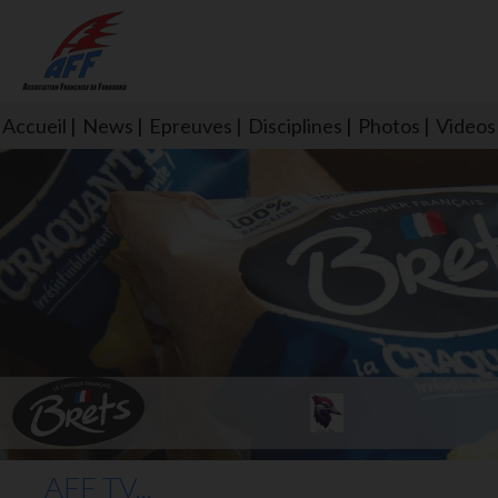
Accueil
News
Epreuves
Disciplines
Photos
Videos
L'aff soutient les SNS253 et S
AFF TV...