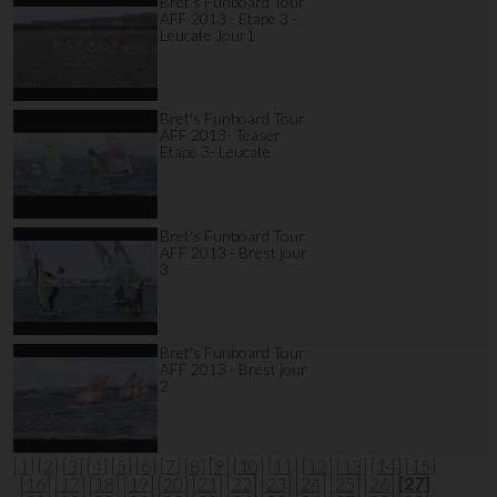
Bret's Funboard Tour
AFF 2013 - Etape 3 -
Leucate Jour1
Bret's Funboard Tour
AFF 2013- Teaser
Etape 3- Leucate
Bret's Funboard Tour
AFF 2013 - Brest jour
3
Bret's Funboard Tour
AFF 2013 - Brest jour
2
[1]
[2]
[3]
[4]
[5]
[6]
[7]
[8]
[9]
[10]
[11]
[12]
[13]
[14]
[15]
[16]
[17]
[18]
[19]
[20]
[21]
[22]
[23]
[24]
[25]
[26]
[27]