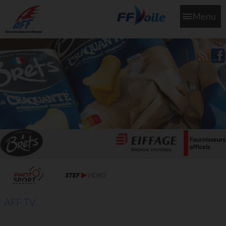
Menu
L'aff soutient les SNS253 et SNS604 qui veillent sur nous pour
que l'eau salée n'ait jamais le goût des larmes
AFF TV...