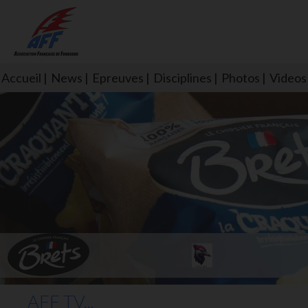
Accueil
News
Epreuves
Disciplines
Photos
Videos
L'aff soutient les SNS253 et S
AFF TV...