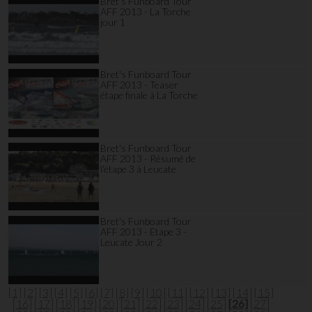
Bret's Funboard Tour
AFF 2013 - La Torche
jour 1
Bret's Funboard Tour
AFF 2013 - Teaser
étape finale à La Torche
Bret's Funboard Tour
AFF 2013 - Résumé de
l'étape 3 à Leucate
Bret's Funboard Tour
AFF 2013 - Etape 3 -
Leucate Jour 2
[1]
[2]
[3]
[4]
[5]
[6]
[7]
[8]
[9]
[10]
[11]
[12]
[13]
[14]
[15]
[16]
[17]
[18]
[19]
[20]
[21]
[22]
[23]
[24]
[25]
[26]
[27]