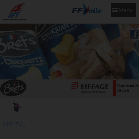
Menu
L'aff soutient les SNS253 et SNS604 qui veillent sur nous pour
que l'eau salée n'ait jamais le goût des larmes
AFF TV...