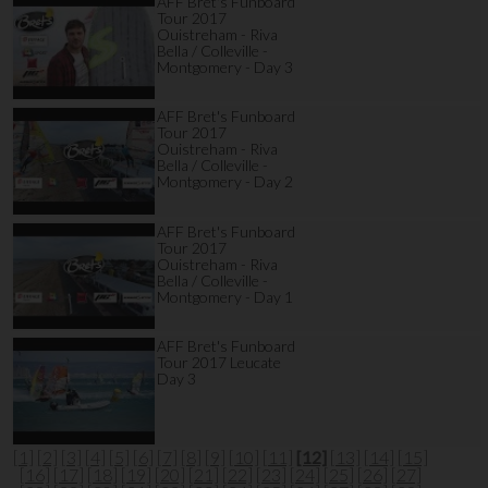
AFF Bret's Funboard
Tour 2017
Ouistreham - Riva
Bella / Colleville -
Montgomery - Day 3
AFF Bret's Funboard
Tour 2017
Ouistreham - Riva
Bella / Colleville -
Montgomery - Day 2
AFF Bret's Funboard
Tour 2017
Ouistreham - Riva
Bella / Colleville -
Montgomery - Day 1
AFF Bret's Funboard
Tour 2017 Leucate
Day 3
[1]
[2]
[3]
[4]
[5]
[6]
[7]
[8]
[9]
[10]
[11]
[12]
[13]
[14]
[15]
[16]
[17]
[18]
[19]
[20]
[21]
[22]
[23]
[24]
[25]
[26]
[27]