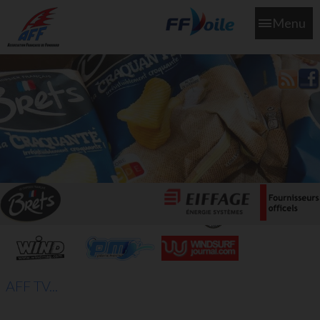
Menu
L'aff soutient les SNS253 et SNS604 qui veillent sur nous pour
que l'eau salée n'ait jamais le goût des larmes
AFF TV...