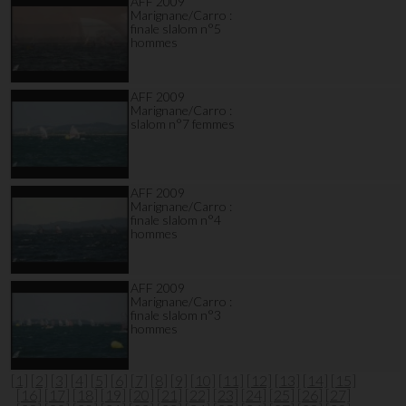
AFF 2009
Marignane/Carro :
finale slalom n°5
hommes
AFF 2009
Marignane/Carro :
slalom n°7 femmes
AFF 2009
Marignane/Carro :
finale slalom n°4
hommes
AFF 2009
Marignane/Carro :
finale slalom n°3
hommes
[1]
[2]
[3]
[4]
[5]
[6]
[7]
[8]
[9]
[10]
[11]
[12]
[13]
[14]
[15]
[16]
[17]
[18]
[19]
[20]
[21]
[22]
[23]
[24]
[25]
[26]
[27]