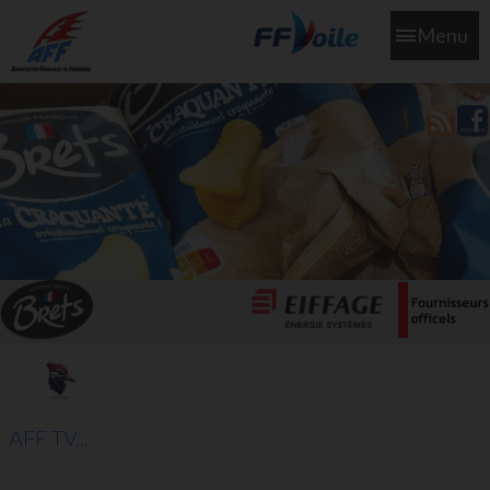
Menu
L'aff soutient les SNS253 et SNS604 qui veillent sur nous pour
que l'eau salée n'ait jamais le goût des larmes
AFF TV...