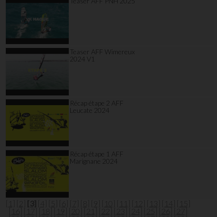
Teaser AFF PNH 2025
Teaser AFF Wimereux
2024 V1
Récap étape 2 AFF
Leucate 2024
Récap étape 1 AFF
Marignane 2024
[1]
[2]
[3]
[4]
[5]
[6]
[7]
[8]
[9]
[10]
[11]
[12]
[13]
[14]
[15]
[16]
[17]
[18]
[19]
[20]
[21]
[22]
[23]
[24]
[25]
[26]
[27]