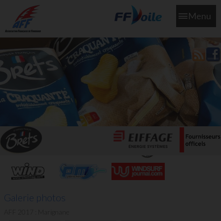
Menu
L'aff soutient les SNS253 et SNS604 qui veillent sur nous pour
que l'eau salée n'ait jamais le goût des larmes
Galerie photos
AFF 2017 : Marignane