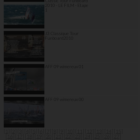
Classic Tour Funboard
2010 - LE FILM - Etape
1
J3 Classique Tour
Funboard2010
AFF 09 wimereux 01
AFF 09 wimereux 00
[1]
[2]
[3]
[4]
[5]
[6]
[7]
[8]
[9]
[10]
[11]
[12]
[13]
[14]
[15]
[16]
[17]
[18]
[19]
[20]
[21]
[22]
[23]
[24]
[25]
[26]
[27]