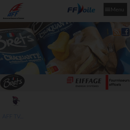
Menu
L'aff soutient les SNS253 et SNS604 qui veillent sur nous pour
que l'eau salée n'ait jamais le goût des larmes
AFF TV...