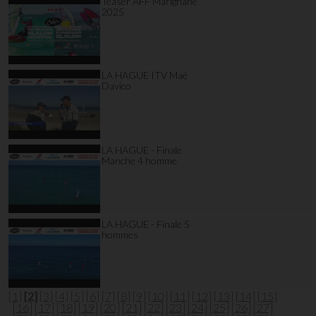
Teaser AFF Marignane
2025
LA HAGUE ITV Maé
Davico
LA HAGUE - Finale
Manche 4 homme
LA HAGUE - Finale 5
hommes
[1]
[2]
[3]
[4]
[5]
[6]
[7]
[8]
[9]
[10]
[11]
[12]
[13]
[14]
[15]
[16]
[17]
[18]
[19]
[20]
[21]
[22]
[23]
[24]
[25]
[26]
[27]