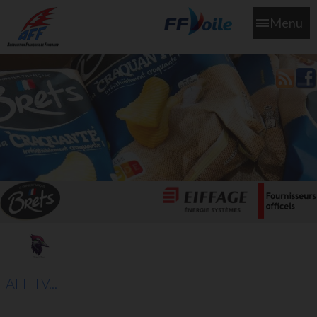
Menu
L'aff soutient les SNS253 et SNS604 qui veillent sur nous pour
que l'eau salée n'ait jamais le goût des larmes
AFF TV...