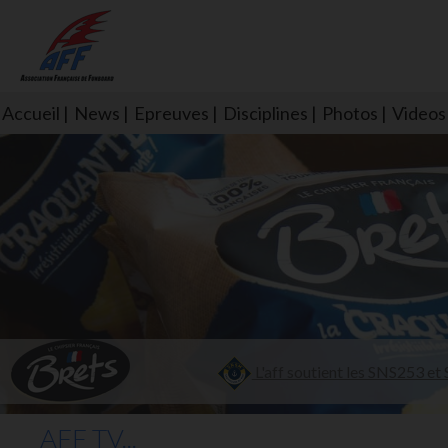
Accueil
News
Epreuves
Disciplines
Photos
Videos
L'aff soutient les SNS253 et S
AFF TV...