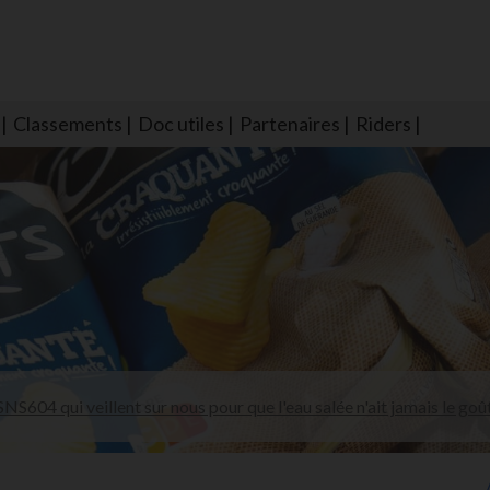
Classements
Doc utiles
Partenaires
Riders
NS604 qui veillent sur nous pour que l'eau salée n'ait jamais le goû
larmes