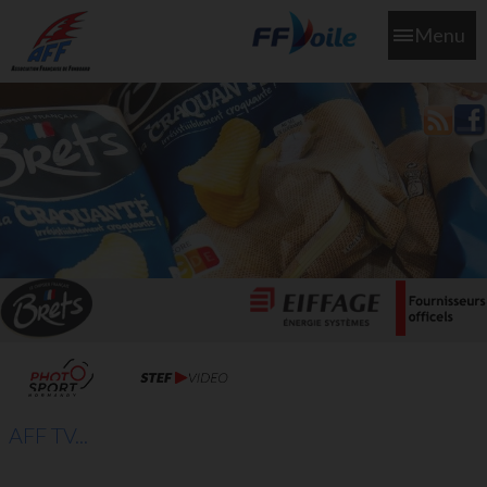
Menu
L'aff soutient les SNS253 et SNS604 qui veillent sur nous pour
que l'eau salée n'ait jamais le goût des larmes
AFF TV...