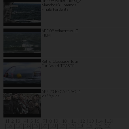
AFF 09 wimereux 03_2
Manche#3 Hommes
Finale Perdants
AFF 09 Wimereux LE
FILM
Retro Classique Tour
FunBoard-TEASER
AFF 2010 CARNAC J1
les Vagues
[1]
[2]
[3]
[4]
[5]
[6]
[7]
[8]
[9]
[10]
[11]
[12]
[13]
[14]
[15]
[16]
[17]
[18]
[19]
[20]
[21]
[22]
[23]
[24]
[25]
[26]
[27]