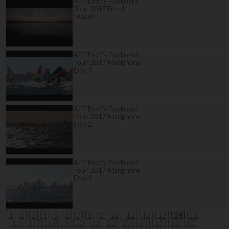
AFF Bret's Funboard
Tour 2017 Brest -
Teaser
AFF Bret's Funboard
Tour 2017 Marignane
Day 3
AFF Bret's Funboard
Tour 2017 Marignane
Day 2
AFF Bret's Funboard
Tour 2017 Marignane
Day 1
[1]
[2]
[3]
[4]
[5]
[6]
[7]
[8]
[9]
[10]
[11]
[12]
[13]
[14]
[15]
[16]
[17]
[18]
[19]
[20]
[21]
[22]
[23]
[24]
[25]
[26]
[27]