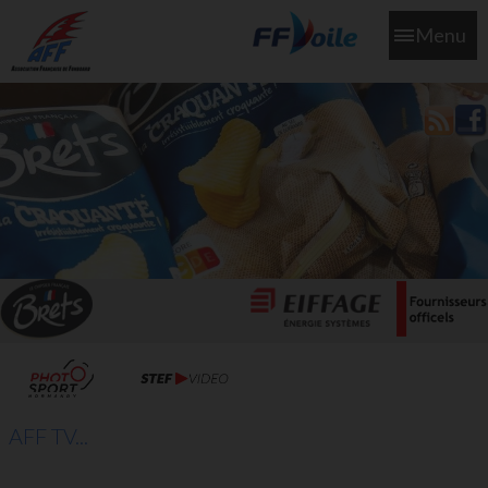
Menu
L'aff soutient les SNS253 et SNS604 qui veillent sur nous pour
que l'eau salée n'ait jamais le goût des larmes
AFF TV...