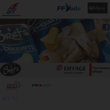
Menu
L'aff soutient les SNS253 et SNS604 qui veillent sur nous pour
que l'eau salée n'ait jamais le goût des larmes
AFF TV...