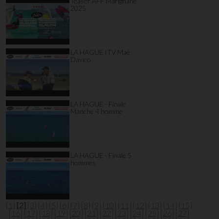
Teaser AFF Marignane
2025
LA HAGUE ITV Maé
Davico
LA HAGUE - Finale
Manche 4 homme
LA HAGUE - Finale 5
hommes
[1]
[2]
[3]
[4]
[5]
[6]
[7]
[8]
[9]
[10]
[11]
[12]
[13]
[14]
[15]
[16]
[17]
[18]
[19]
[20]
[21]
[22]
[23]
[24]
[25]
[26]
[27]