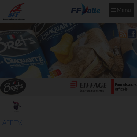
Menu
L'aff soutient les SNS253 et SNS604 qui veillent sur nous pour
que l'eau salée n'ait jamais le goût des larmes
AFF TV...