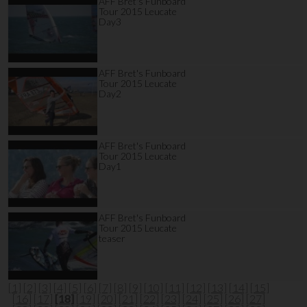
AFF Bret's Funboard
Tour 2015 Leucate
Day3
AFF Bret's Funboard
Tour 2015 Leucate
Day2
AFF Bret's Funboard
Tour 2015 Leucate
Day1
AFF Bret's Funboard
Tour 2015 Leucate
teaser
[1]
[2]
[3]
[4]
[5]
[6]
[7]
[8]
[9]
[10]
[11]
[12]
[13]
[14]
[15]
[16]
[17]
[18]
[19]
[20]
[21]
[22]
[23]
[24]
[25]
[26]
[27]