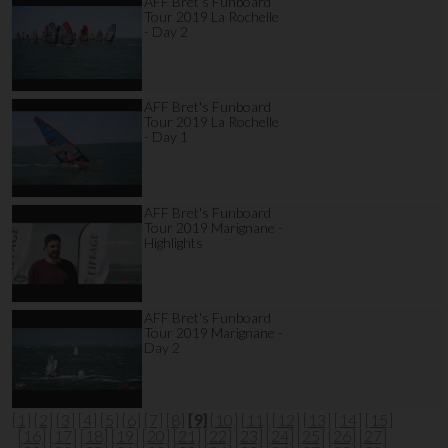
AFF Bret's Funboard
Tour 2019 La Rochelle
- Day 2
AFF Bret's Funboard
Tour 2019 La Rochelle
- Day 1
AFF Bret's Funboard
Tour 2019 Marignane -
Highlights
AFF Bret's Funboard
Tour 2019 Marignane -
Day 2
[1]
[2]
[3]
[4]
[5]
[6]
[7]
[8]
[9]
[10]
[11]
[12]
[13]
[14]
[15]
[16]
[17]
[18]
[19]
[20]
[21]
[22]
[23]
[24]
[25]
[26]
[27]