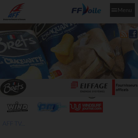
Menu
L'aff soutient les SNS253 et SNS604 qui veillent sur nous pour
que l'eau salée n'ait jamais le goût des larmes
AFF TV...