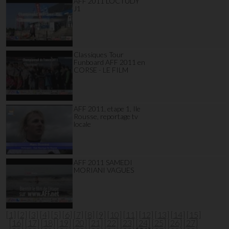
AFF 2011 LOCTUDY
J1
Classiques Tour
Funboard AFF 2011 en
CORSE - LE FILM
AFF 2011, etape 1, Ile
Rousse, reportage tv
locale
AFF 2011 SAMEDI
MORIANI VAGUES
[1]
[2]
[3]
[4]
[5]
[6]
[7]
[8]
[9]
[10]
[11]
[12]
[13]
[14]
[15]
[16]
[17]
[18]
[19]
[20]
[21]
[22]
[23]
[24]
[25]
[26]
[27]