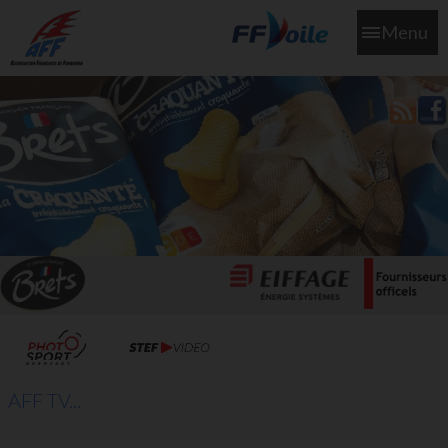
Menu
L'aff soutient les SNS253 et SNS604 qui veillent sur nous pour
que l'eau salée n'ait jamais le goût des larmes
AFF TV...