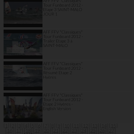
AFF FFV "Classiques"
Tour Funboard 2012 -
Etape 3 SAINT-MALO
JOUR 1
AFF FFV "Classiques"
Tour Funboard 2012 -
Trailer Etape 3 à
SAINT-MALO
AFF FFV "Classiques"
Tour Funboard 2012 -
Résumé Etape 2
Hyères
AFF FFV "Classiques"
Tour Funboard 2012 -
Etape 2 Hyères -
English Version
[1]
[2]
[3]
[4]
[5]
[6]
[7]
[8]
[9]
[10]
[11]
[12]
[13]
[14]
[15]
[16]
[17]
[18]
[19]
[20]
[21]
[22]
[23]
[24]
[25]
[26]
[27]