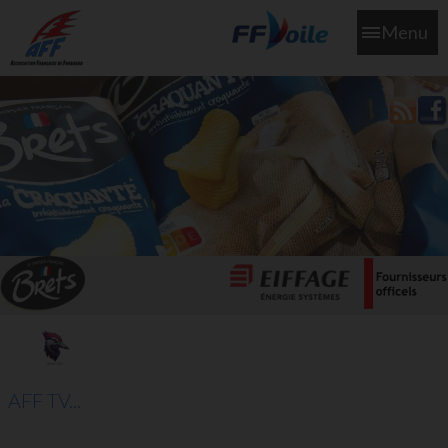
Menu
L'aff soutient les SNS253 et SNS604 qui veillent sur nous pour
que l'eau salée n'ait jamais le goût des larmes
AFF TV...