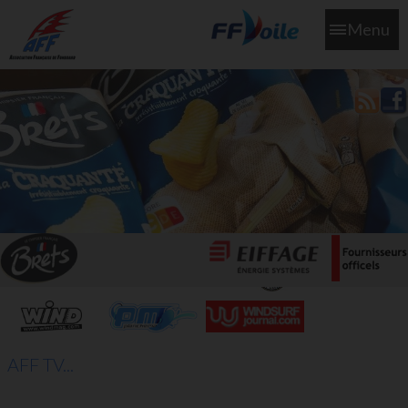
Menu
L'aff soutient les SNS253 et SNS604 qui veillent sur nous pour
que l'eau salée n'ait jamais le goût des larmes
AFF TV...