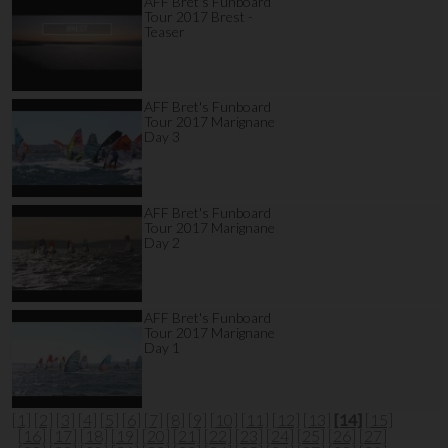
AFF Bret's Funboard
Tour 2017 Brest -
Teaser
AFF Bret's Funboard
Tour 2017 Marignane
Day 3
AFF Bret's Funboard
Tour 2017 Marignane
Day 2
AFF Bret's Funboard
Tour 2017 Marignane
Day 1
[1]
[2]
[3]
[4]
[5]
[6]
[7]
[8]
[9]
[10]
[11]
[12]
[13]
[14]
[15]
[16]
[17]
[18]
[19]
[20]
[21]
[22]
[23]
[24]
[25]
[26]
[27]