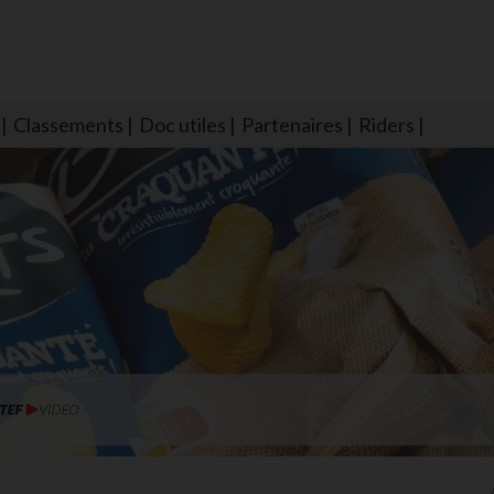
Classements
Doc utiles
Partenaires
Riders
NS604 qui veillent sur nous pour que l'eau salée n'ait jamais le goû
larmes