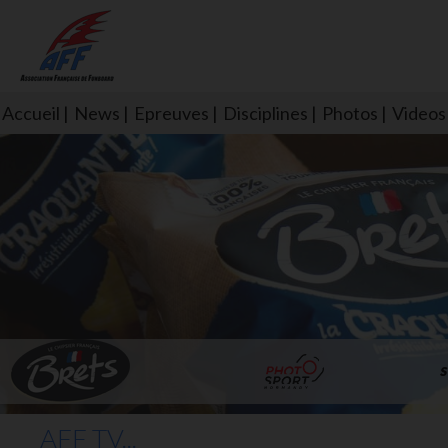
Accueil
News
Epreuves
Disciplines
Photos
Videos
L'aff soutient les SNS253 et S
AFF TV...