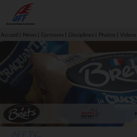
Accueil
News
Epreuves
Disciplines
Photos
Videos
L'aff soutient les SNS253 et S
AFF TV...