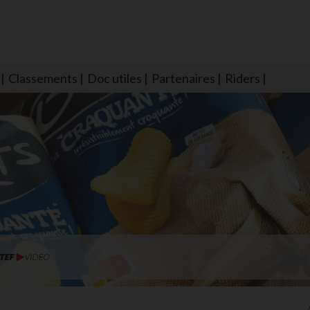
Classements
Doc utiles
Partenaires
Riders
NS604 qui veillent sur nous pour que l'eau salée n'ait jamais le goû
larmes