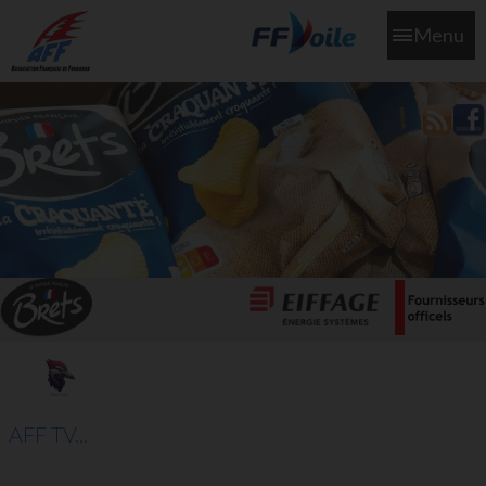
Menu
L'aff soutient les SNS253 et SNS604 qui veillent sur nous pour
que l'eau salée n'ait jamais le goût des larmes
AFF TV...