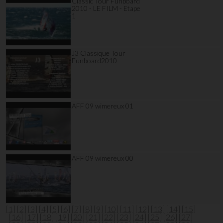
Classic Tour Funboard
2010 - LE FILM - Etape
1
J3 Classique Tour
Funboard2010
AFF 09 wimereux 01
AFF 09 wimereux 00
[1]
[2]
[3]
[4]
[5]
[6]
[7]
[8]
[9]
[10]
[11]
[12]
[13]
[14]
[15]
[16]
[17]
[18]
[19]
[20]
[21]
[22]
[23]
[24]
[25]
[26]
[27]