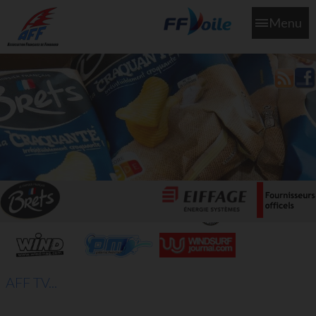
Menu
L'aff soutient les SNS253 et SNS604 qui veillent sur nous pour
que l'eau salée n'ait jamais le goût des larmes
AFF TV...