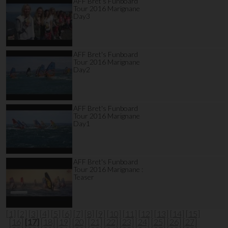
AFF Bret's Funboard
Tour 2016 Marignane
Day3
AFF Bret's Funboard
Tour 2016 Marignane
Day2
AFF Bret's Funboard
Tour 2016 Marignane
Day1
AFF Bret's Funboard
Tour 2016 Marignane :
Teaser
[1]
[2]
[3]
[4]
[5]
[6]
[7]
[8]
[9]
[10]
[11]
[12]
[13]
[14]
[15]
[16]
[17]
[18]
[19]
[20]
[21]
[22]
[23]
[24]
[25]
[26]
[27]