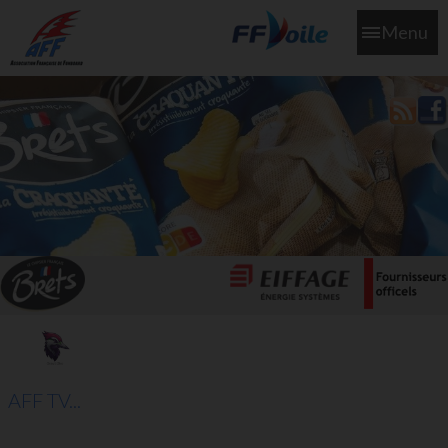
Menu
L'aff soutient les SNS253 et SNS604 qui veillent sur nous pour
que l'eau salée n'ait jamais le goût des larmes
AFF TV...