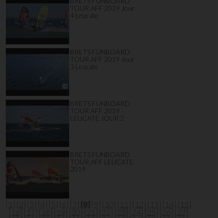
BRETS FUNBOARD
TOUR AFF 2019 Jour
4 Leucate
BRETS FUNBOARD
TOUR AFF 2019 Jour
3 Leucate
BRETS FUNBOARD
TOUR AFF 2019 -
LEUCATE JOUR 2
BRETS FUNBOARD
TOUR AFF LEUCATE
2019
[1]
[2]
[3]
[4]
[5]
[6]
[7]
[8]
[9]
[10]
[11]
[12]
[13]
[14]
[15]
[16]
[17]
[18]
[19]
[20]
[21]
[22]
[23]
[24]
[25]
[26]
[27]