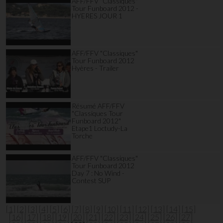
AFF/FFV "Classiques"
Tour Funboard 2012 -
HYERES JOUR 1
AFF/FFV "Classiques"
Tour Funboard 2012
Hyères - Trailer
Résumé AFF/FFV
"Classiques Tour
Funboard 2012"
Etape1 Loctudy-La
Torche
AFF/FFV "Classiques"
Tour Funboard 2012
Day 7 : No Wind -
Contest SUP
[1]
[2]
[3]
[4]
[5]
[6]
[7]
[8]
[9]
[10]
[11]
[12]
[13]
[14]
[15]
[16]
[17]
[18]
[19]
[20]
[21]
[22]
[23]
[24]
[25]
[26]
[27]