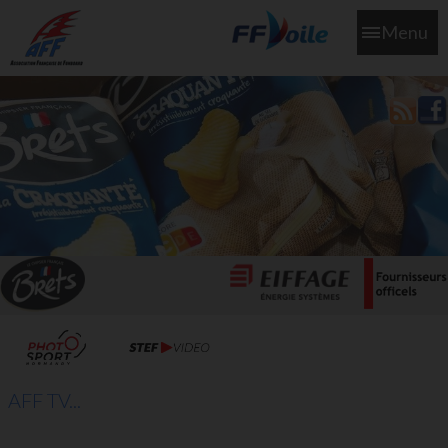
Menu
L'aff soutient les SNS253 et SNS604 qui veillent sur nous pour
que l'eau salée n'ait jamais le goût des larmes
AFF TV...