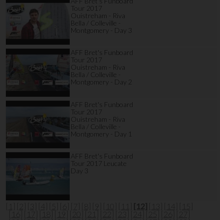
AFF Bret's Funboard
Tour 2017
Ouistreham - Riva
Bella / Colleville -
Montgomery - Day 3
AFF Bret's Funboard
Tour 2017
Ouistreham - Riva
Bella / Colleville -
Montgomery - Day 2
AFF Bret's Funboard
Tour 2017
Ouistreham - Riva
Bella / Colleville -
Montgomery - Day 1
AFF Bret's Funboard
Tour 2017 Leucate
Day 3
[1]
[2]
[3]
[4]
[5]
[6]
[7]
[8]
[9]
[10]
[11]
[12]
[13]
[14]
[15]
[16]
[17]
[18]
[19]
[20]
[21]
[22]
[23]
[24]
[25]
[26]
[27]