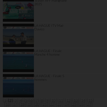
Teaser AFF Marignane
2025
LA HAGUE ITV Maé
Davico
LA HAGUE - Finale
Manche 4 homme
LA HAGUE - Finale 5
hommes
[1]
[2]
[3]
[4]
[5]
[6]
[7]
[8]
[9]
[10]
[11]
[12]
[13]
[14]
[15]
[16]
[17]
[18]
[19]
[20]
[21]
[22]
[23]
[24]
[25]
[26]
[27]