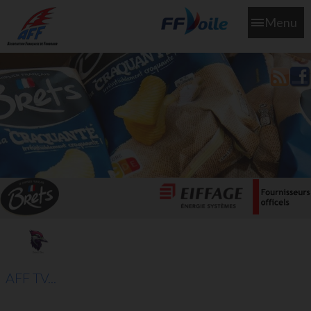
Menu
L'aff soutient les SNS253 et SNS604 qui veillent sur nous pour
que l'eau salée n'ait jamais le goût des larmes
AFF TV...