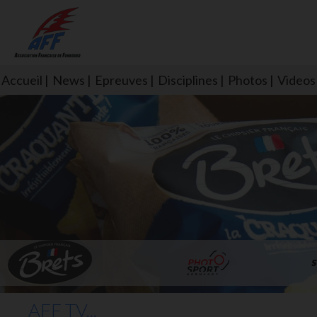
Accueil
News
Epreuves
Disciplines
Photos
Videos
L'aff soutient les SNS253 et S
AFF TV...