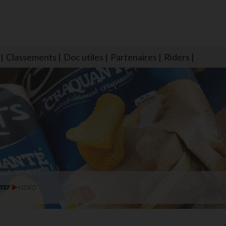
Classements
Doc utiles
Partenaires
Riders
NS604 qui veillent sur nous pour que l'eau salée n'ait jamais le goû
larmes