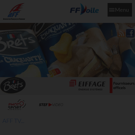
Menu
L'aff soutient les SNS253 et SNS604 qui veillent sur nous pour
que l'eau salée n'ait jamais le goût des larmes
AFF TV...