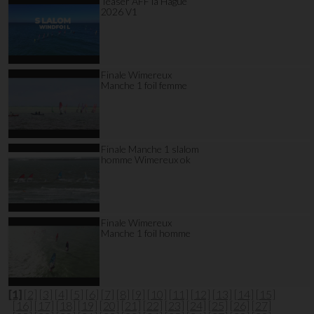
Teaser AFF la Hague
2026 V1
Finale Wimereux
Manche 1 foil femme
Finale Manche 1 slalom
homme Wimereux ok
Finale Wimereux
Manche 1 foil homme
[1]
[2]
[3]
[4]
[5]
[6]
[7]
[8]
[9]
[10]
[11]
[12]
[13]
[14]
[15]
[16]
[17]
[18]
[19]
[20]
[21]
[22]
[23]
[24]
[25]
[26]
[27]