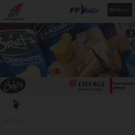
Menu
L'aff soutient les SNS253 et SNS604 qui veillent sur nous pour
que l'eau salée n'ait jamais le goût des larmes
AFF TV...