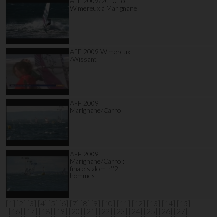
AFF 2009/2010 : de
Wimereux à Marignane
AFF 2009 Wimereux
/Wissant
AFF 2009
Marignane/Carro
AFF 2009
Marignane/Carro :
finale slalom n°2
hommes
[1]
[2]
[3]
[4]
[5]
[6]
[7]
[8]
[9]
[10]
[11]
[12]
[13]
[14]
[15]
[16]
[17]
[18]
[19]
[20]
[21]
[22]
[23]
[24]
[25]
[26]
[27]